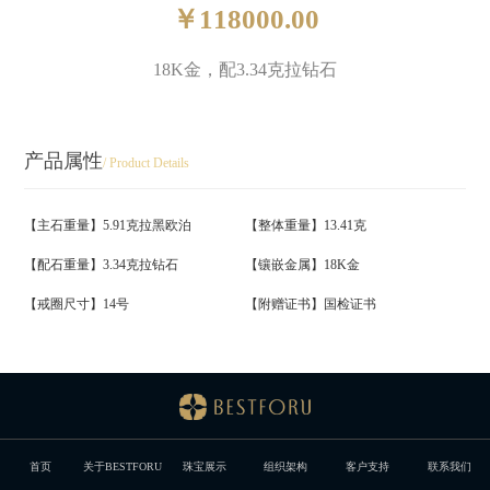
￥118000.00
18K金，配3.34克拉钻石
产品属性
/ Product Details
【主石重量】5.91克拉黑欧泊
【整体重量】13.41克
【配石重量】3.34克拉钻石
【镶嵌金属】18K金
【戒圈尺寸】14号
【附赠证书】国检证书
首页
关于BESTFORU
珠宝展示
组织架构
客户支持
联系我们