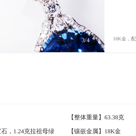
18K金，配
3
/4
【整体重量】63.38克
宝石，1.24克拉祖母绿
【镶嵌金属】18K金